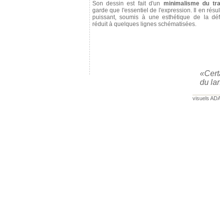
Son dessin est fait d'un
minimalisme du tra
garde que l'essentiel de l'expression. Il en résul
puissant, soumis à une esthétique de la déf
réduit à quelques lignes schématisées.
«Cert
du lan
visuels ADA