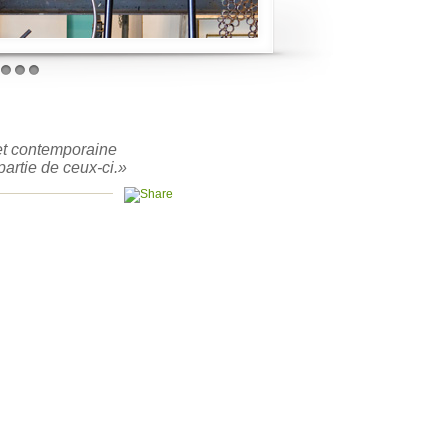
5
6
7
 et contemporaine
partie de ceux-ci.»