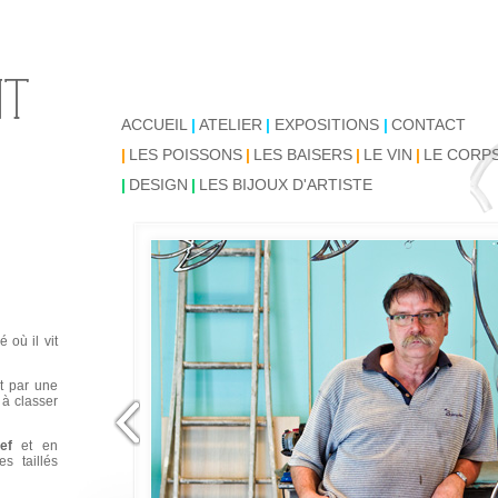
ACCUEIL
|
ATELIER
|
EXPOSITIONS
|
CONTACT
|
LES POISSONS
|
LES BAISERS
|
LE VIN
|
LE CORP
|
DESIGN
|
LES BIJOUX D'ARTISTE
 où il vit
it par une
e à classer
ef
et en
s taillés