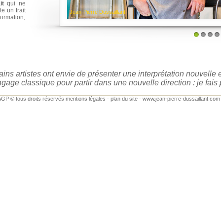
it
qui ne
te un trait
Jean-Pierre Dussaillant
ormation,
1
2
3
4
ains artistes ont envie de présenter une interprétation nouvelle
gage classique pour partir dans une nouvelle direction : je fais 
GP © tous droits réservés mentions légales
-
plan du site
-
www.jean-pierre-dussaillant.com